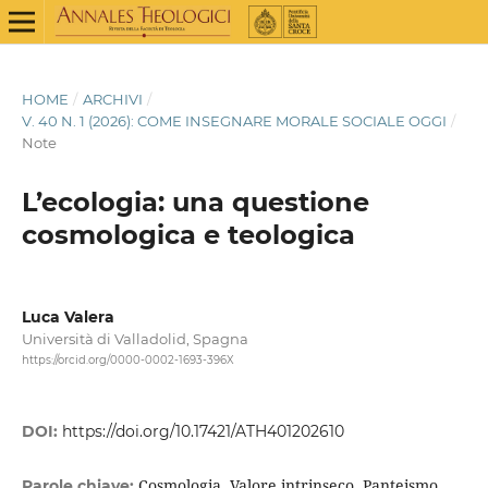
HOME
/
ARCHIVI
/
V. 40 N. 1 (2026): COME INSEGNARE MORALE SOCIALE OGGI
/
Note
L’ecologia: una questione
cosmologica e teologica
Luca Valera
Università di Valladolid, Spagna
https://orcid.org/0000-0002-1693-396X
DOI:
https://doi.org/10.17421/ATH401202610
Cosmologia, Valore intrinseco, Panteismo,
Parole chiave: